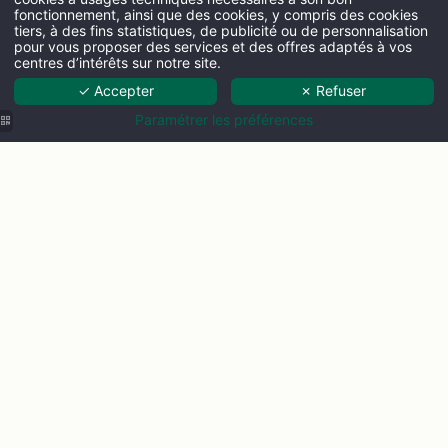
fonctionnement, ainsi que des cookies, y compris des cookies
tiers, à des fins statistiques, de publicité ou de personnalisation
pour vous proposer des services et des offres adaptés à vos
centres d’intérêts sur notre site.
ARRIVÉE
✓ Accepter
✗ Refuser
Paramétrer les préférences
NUITS
Vérifier la 