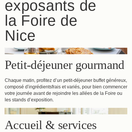
exposants de
la Foire de
Nice
Petit-déjeuner gourmand
Chaque matin, profitez d’un petit-déjeuner buffet généreux,
composé d'ingrédients​frais et variés, pour bien commencer
votre journée avant de rejoindre les allées de la Foire ou
les stands d’exposition.
Réserver
La Maison
Les Chambres
Accueil & services