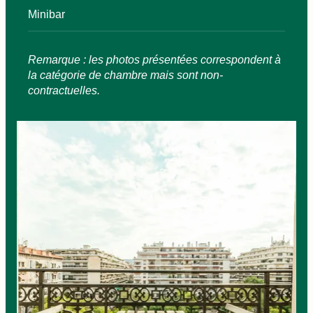
Minibar
Réserver
Remarque : les photos présentées correspondent à
la catégorie de chambre mais sont non-
La Maison
Les Chambres
contractuelles.
Nos Engagements
Offres & Actualités
Accès
Réserver
Nous contacter