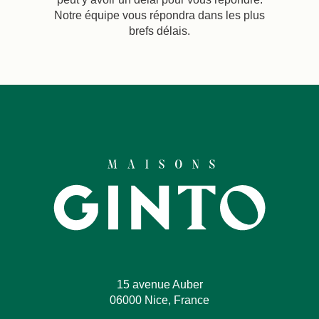
Notre équipe vous répondra dans les plus
La Maison
Les Chambres
brefs délais.
Nos Engagements
Offres & Actualités
Accès
Réserver
Nous contacter
15 avenue Auber
06000 Nice, France