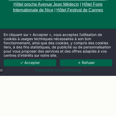
Hôtel proche Avenue Jean Médecin
|
Hôtel Foire
Internationale de Nice
|
Hôtel Festival de Cannes
En cliquant sur « Accepter », vous acceptez l’utilisation de
cookies à usages techniques nécessaires à son bon
fonctionnement, ainsi que des cookies, y compris des cookies
tiers, à des fins statistiques, de publicité ou de personnalisation
pour vous proposer des services et des offres adaptés à vos
centres d’intérêts sur notre site.
ARRIVÉE
✓ Accepter
✗ Refuser
Paramétrer les préférences
NUITS
Vérifier la 
Découvrez la collection Ginto
Paris
Biarritz
Marseille
Bordeaux
Nice